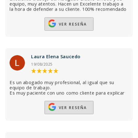
equipo, muy atentos. Hacen un Excelente trabajo a
la hora de defender a su cliente. 100% recomendado
para procesos penales. Siempre hablando claro,
honesto y siempre a disposición para aclarar dudas e
VER RESEÑA
inquietudes.
Laura Elena Saucedo
19/08/2025
Es un abogado muy profesional, al igual que su
equipo de trabajo.
Es muy paciente con uno como cliente para explicar
las cosas, es honesto y gracias a él y sus
conocimientos ganamos🙏
VER RESEÑA
Lo volvería a elegir?? Siii, con los ojos cerrados,
pongo mi confianza en él y su gran equipo de
trabajo!!!
Agradezco a Dios por ponerlos en nuestro camino,
pocos como él!! Así que no la pienses y ponte en sus
manos, no te arrepentirás!! 😊